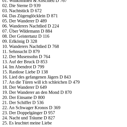
01. Willkommen & Abschied D 767
02. Die Sterne D 939
03. Nachtstück D 672
04. Das Zügenglöcklein D 871
05. Der Wanderer D 489
06. Wanderers Nachtlied D 224
07. Über Wildemann D 884
08. Der Geistertanz D 116
09. Erlkönig D 328
10. Wanderers Nachtlied D 768
11. Sehnsucht D 879
12. Der Musensohn D 764
13. Auf der Bruck D 853
14. Im Abendrot D 799
15. Rastlose Liebe D 138
16. Lied des gefangenen Jägers D 843
17. An die Türen will ich schleichen D 479
18. Der Wanderer D 649
19. Der Wanderer an den Mond D 870
20. Der Einsame D 800
21. Der Schiffer D 536
22. An Schwager Kronos D 369
23. Der Doppelgänger D 957
24. Nacht und Träume D 827
25. Es leuchtet meine Liebe