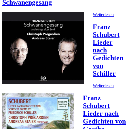
Schwanengesang
Weiterlesen
Franz
Schubert
Lieder
nach
Gedichten
von
Schiller
Weiterlesen
Franz
Schubert
Lieder nach
Gedichten von
Goethe