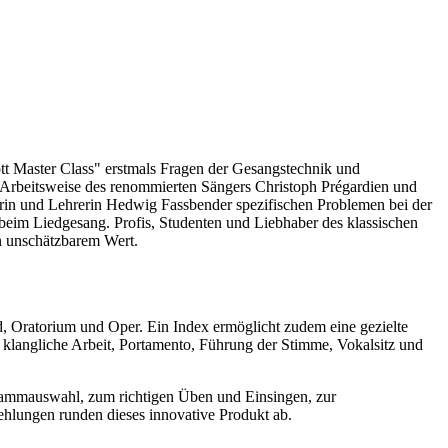
t Master Class" erstmals Fragen der Gesangstechnik und
die Arbeitsweise des renommierten Sängers Christoph Prégardien und
erin und Lehrerin Hedwig Fassbender spezifischen Problemen bei der
beim Liedgesang. Profis, Studenten und Liebhaber des klassischen
on unschätzbarem Wert.
, Oratorium und Oper. Ein Index ermöglicht zudem eine gezielte
klangliche Arbeit, Portamento, Führung der Stimme, Vokalsitz und
grammauswahl, zum richtigen Üben und Einsingen, zur
ehlungen runden dieses innovative Produkt ab.