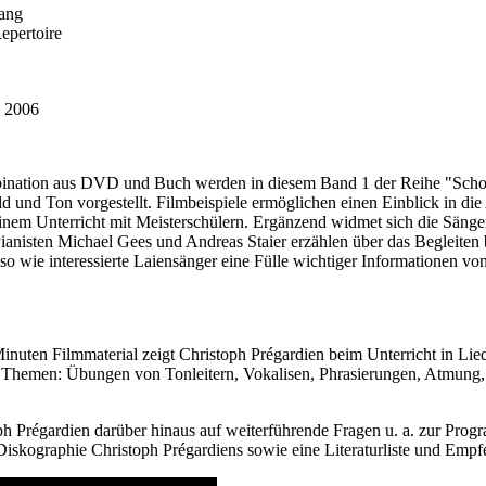
sang
Repertoire
l 2006
bination aus DVD und Buch werden in diesem Band 1 der Reihe "Schot
Bild und Ton vorgestellt. Filmbeispiele ermöglichen einen Einblick in 
einem Unterricht mit Meisterschülern. Ergänzend widmet sich die Säng
ianisten Michael Gees und Andreas Staier erzählen über das Begleiten 
so wie interessierte Laiensänger eine Fülle wichtiger Informationen v
uten Filmmaterial zeigt Christoph Prégardien beim Unterricht in Lied
 Themen: Übungen von Tonleitern, Vokalisen, Phrasierungen, Atmung, 
ph Prégardien darüber hinaus auf weiterführende Fragen u. a. zur Pro
iskographie Christoph Prégardiens sowie eine Literaturliste und Empf