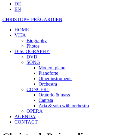
DE
EN
CHRISTOPH PRÉGARDIEN
HOME
VITA
Biography
Photos
DISCOGRAPHY
DVD
SONG
Modern piano
Pianoforte
Other instruments
Orchestra
CONCERT
Oratorio & mass
Cantata
Aria & solo with orchestra
OPERA
AGENDA
CONTACT