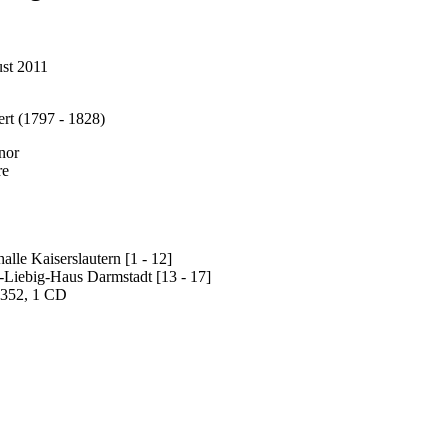
st 2011
rt (1797 - 1828)
nor
re
lle Kaiserslautern [1 - 12]
-Liebig-Haus Darmstadt [13 - 17]
352, 1 CD