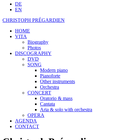
DE
EN
CHRISTOPH PRÉGARDIEN
HOME
VITA
Biography
Photos
DISCOGRAPHY
DVD
SONG
Modern piano
Pianoforte
Other instruments
Orchestra
CONCERT
Oratorio & mass
Cantata
Aria & solo with orchestra
OPERA
AGENDA
CONTACT