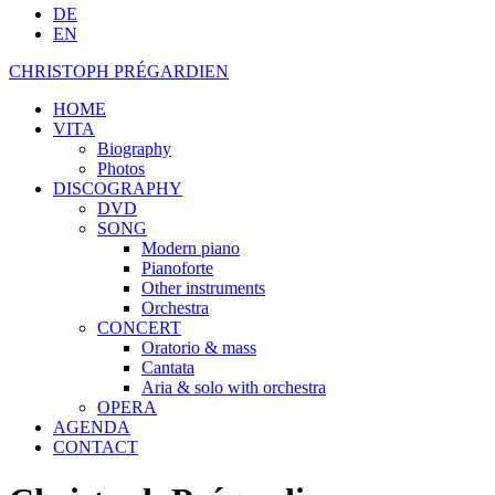
DE
EN
CHRISTOPH PRÉGARDIEN
HOME
VITA
Biography
Photos
DISCOGRAPHY
DVD
SONG
Modern piano
Pianoforte
Other instruments
Orchestra
CONCERT
Oratorio & mass
Cantata
Aria & solo with orchestra
OPERA
AGENDA
CONTACT