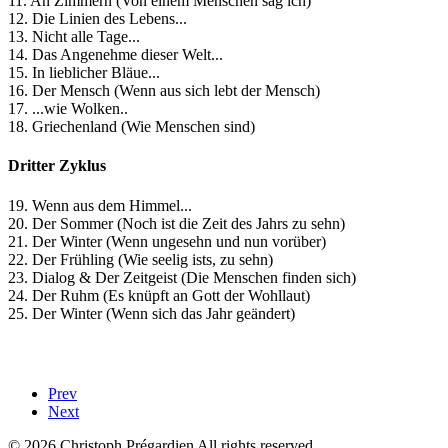
11. An Zimmern (Von einem Menschen sag ich)
12. Die Linien des Lebens...
13. Nicht alle Tage...
14. Das Angenehme dieser Welt...
15. In lieblicher Bläue...
16. Der Mensch (Wenn aus sich lebt der Mensch)
17. ...wie Wolken..
18. Griechenland (Wie Menschen sind)
Dritter Zyklus
19. Wenn aus dem Himmel...
20. Der Sommer (Noch ist die Zeit des Jahrs zu sehn)
21. Der Winter (Wenn ungesehn und nun vorüber)
22. Der Frühling (Wie seelig ists, zu sehn)
23. Dialog & Der Zeitgeist (Die Menschen finden sich)
24. Der Ruhm (Es knüpft an Gott der Wohllaut)
25. Der Winter (Wenn sich das Jahr geändert)
Prev
Next
© 2026 Christoph Prégardien All rights reserved