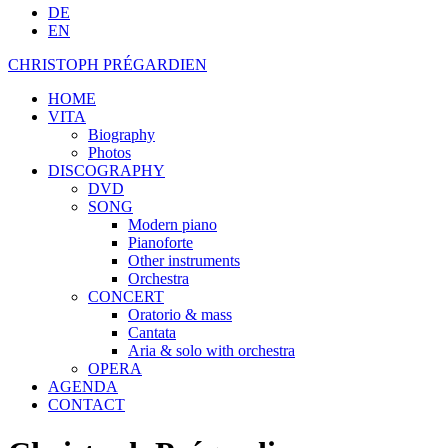
DE
EN
CHRISTOPH PRÉGARDIEN
HOME
VITA
Biography
Photos
DISCOGRAPHY
DVD
SONG
Modern piano
Pianoforte
Other instruments
Orchestra
CONCERT
Oratorio & mass
Cantata
Aria & solo with orchestra
OPERA
AGENDA
CONTACT